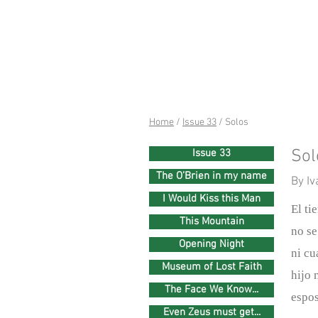
riverSed
Home
/
Issue 33
/ Solos
Sol
Issue 33
The O’Brien in my name
By I
I Would Kiss this Man
El ti
This Mountain
no se
Opening Night
ni cu
Museum of Lost Faith
hijo 
The Face We Know...
espo
Even Zeus must get...