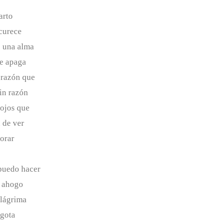
arto
curece
 una alma
e apaga
orazón que
sin razón
ojos que
 de ver
lorar
puedo hacer
e ahogo
 lágrima
 gota