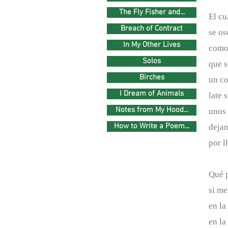
The Fly Fisher and...
El cu
Breach of Contract
se os
In My Other Lives
como
Solos
que s
Birches
un c
I Dream of Animals
late 
Notes from My Hood...
unos 
How to Write a Poem...
dejan
por l
Qué 
si m
en la
en la