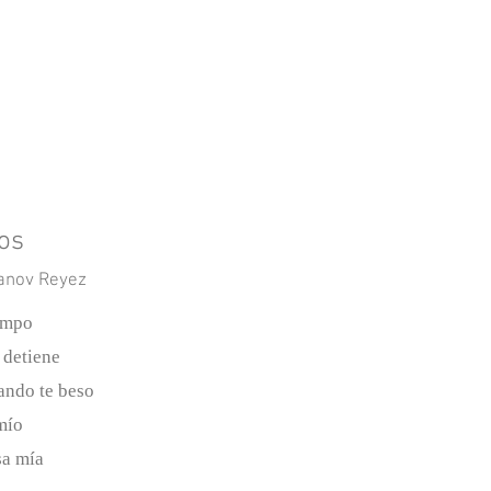
ge
Home
UTRGV CW Program
os
vanov Reyez
empo
 detiene
ando te beso
mío
sa mía